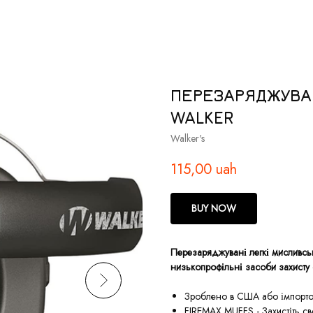
ПЕРЕЗАРЯДЖУВАН
WALKER
Walker's
115,00
uah
BUY NOW
Перезаряджувані легкі мисливські
низькопрофільні засоби захисту 
Зроблено в США або імпорт
FIREMAX MUFFS - Захистіть св