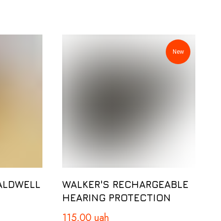
New
ALDWELL
WALKER'S RECHARGEABLE
HEARING PROTECTION
115,00
uah